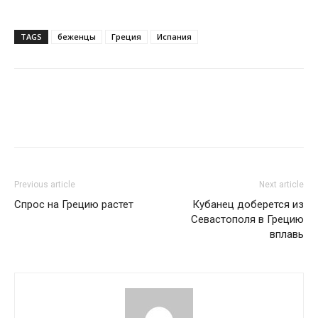
TAGS
беженцы
Греция
Испания
Previous article
Next article
Спрос на Грецию растет
Кубанец доберется из
Севастополя в Грецию
вплавь