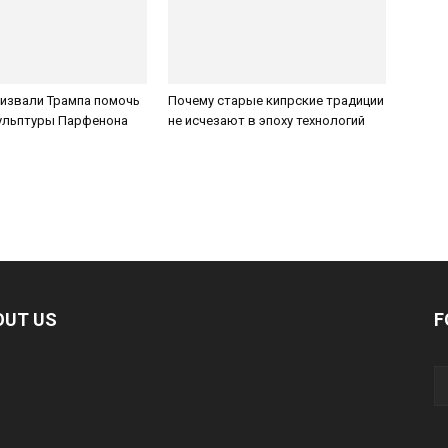
ризвали Трампа помочь
Почему старые кипрские традиции
кульптуры Парфенона
не исчезают в эпоху технологий
OUT US
F