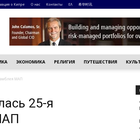
ация о Кипре
О нас
Контакты
ΕΛ
希华时讯
ИКА
ЭКОНОМИКА
РЕЛИГИЯ
ПУТЕШЕСТВИЯ
КУЛЬ
самблея МАП
лась 25-я
МАП