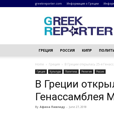
greekreporter.com
Информация о Греции
Информ
Греческие
новости
–
greekreporter.com
ГРЕЦИЯ
РОССИЯ
КИПР
ПОЛИТ
Home
Греция
В Греции открылась 25-я Генас
Греция
Культура
Политика
Религия
Россия
В Греции откры
Генассамблея 
By
Афина Павлиду
-
June 27, 2018