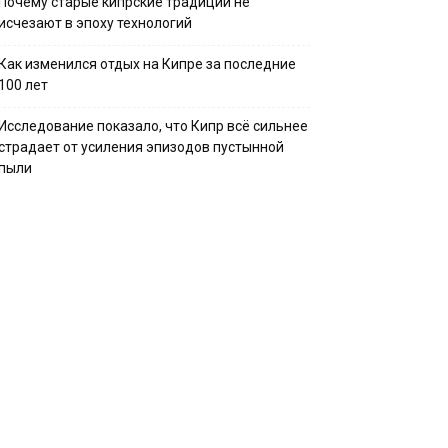
Почему старые кипрские традиции не
исчезают в эпоху технологий
Как изменился отдых на Кипре за последние
100 лет
Исследование показало, что Кипр всё сильнее
страдает от усиления эпизодов пустынной
пыли