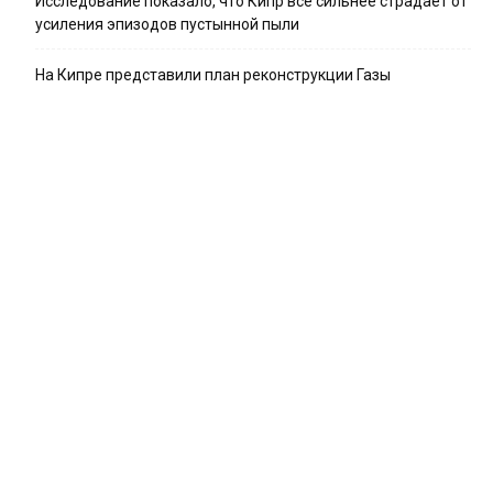
Исследование показало, что Кипр всё сильнее страдает от
усиления эпизодов пустынной пыли
На Кипре представили план реконструкции Газы