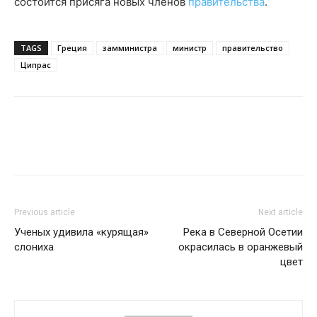
состоится присяга новых членов
правительства
.
TAGS
Греция
замминистра
министр
правительство
Ципрас
Previous article
Next article
Ученых удивила «курящая»
Река в Северной Осетии
слониха
окрасилась в оранжевый
цвет