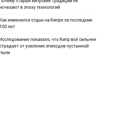
Почему старые кипрские традиции не
исчезают в эпоху технологий
Как изменился отдых на Кипре за последние
100 лет
Исследование показало, что Кипр всё сильнее
страдает от усиления эпизодов пустынной
пыли