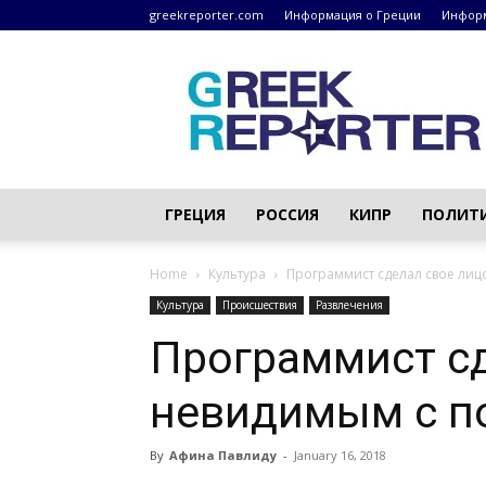
greekreporter.com
Информация о Греции
Информ
Греческие
новости
–
greekreporter.com
ГРЕЦИЯ
РОССИЯ
КИПР
ПОЛИТ
Home
Культура
Программист сделал свое лиц
Культура
Происшествия
Развлечения
Программист сд
невидимым с п
By
Афина Павлиду
-
January 16, 2018