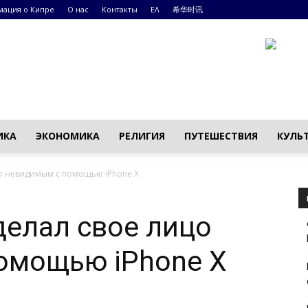
ация о Кипре
О нас
Контакты
ΕΛ
希华时讯
ИКА
ЭКОНОМИКА
РЕЛИГИЯ
ПУТЕШЕСТВИЯ
КУЛЬ
о невидимым с помощью iPhone X
елал свое лицо
омощью iPhone X