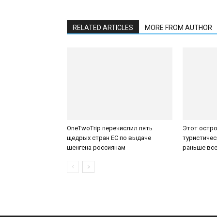
RELATED ARTICLES
MORE FROM AUTHOR
OneTwoTrip перечислил пять
Этот остро
щедрых стран ЕС по выдаче
туристичес
шенгена россиянам
раньше все