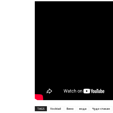
TAGS
Vocktail
Вино
вода
Чудо-стакан