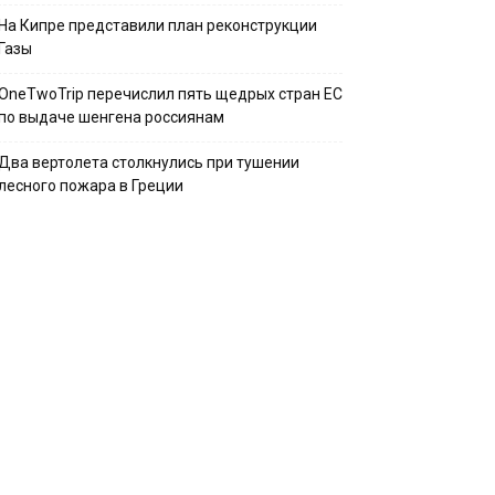
На Кипре представили план реконструкции
Газы
OneTwoTrip перечислил пять щедрых стран ЕС
по выдаче шенгена россиянам
Два вертолета столкнулись при тушении
лесного пожара в Греции