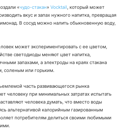
оздали «
чудо-стакан
»
Vocktail
, который может
изводить вкус и запах нужного напитка, превращая
имонад. В сосуд можно налить обыкновенную воду,
человек может экспериментировать с ее цветом,
ойстве светодиоды меняют цвет напитка,
ичными запахами, а электроды на краях стакана
м, соленым или горьким.
отъемлемой часть развивающегося рынка
яет человеку при минимальных затратах испытать
аставляют человека думать, что вместо воды
овясь альтернативой калорийным газированным
воляет потребителям делиться своими любимыми
гими.