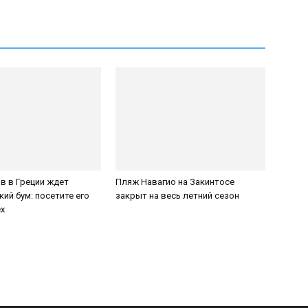
в в Греции ждет
Пляж Навагио на Закинтосе
кий бум: посетите его
закрыт на весь летний сезон
х