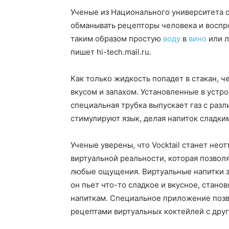
Ученые из Национального университета с
обманывать рецепторы человека и воспро
таким образом простую
воду
в
вино
или л
пишет hi-tech.mail.ru.
Как только жидкость попадет в стакан, 
вкусом и запахом. Установленные в устр
специальная трубка выпускает газ с разл
стимулируют язык, делая напиток сладки
Ученые уверены, что Vocktail станет не
виртуальной реальности, которая позвол
любые ощущения. Виртуальные напитки з
он пьет что-то сладкое и вкусное, стан
напиткам. Специальное приложение поз
рецептами виртуальных коктейлей с дру