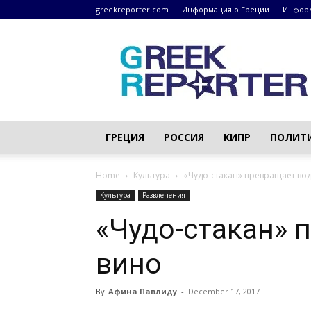
greekreporter.com
Информация о Греции
Информ
Греческие
новости
–
greekreporter.com
ГРЕЦИЯ
РОССИЯ
КИПР
ПОЛИТ
Home
Культура
«Чудо-стакан» превращает вод
Культура
Развлечения
«Чудо-стакан» 
вино
By
Афина Павлиду
-
December 17, 2017