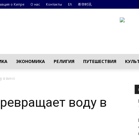
ация о Кипре
О нас
Контакты
ΕΛ
希华时讯
ИКА
ЭКОНОМИКА
РЕЛИГИЯ
ПУТЕШЕСТВИЯ
КУЛЬ
у в вино
превращает воду в