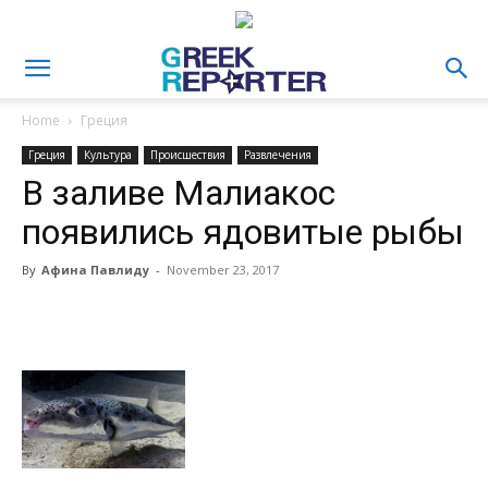
Home
Греция
Греция
Культура
Происшествия
Развлечения
В заливе Малиакос
появились ядовитые рыбы
By
Афина Павлиду
-
November 23, 2017