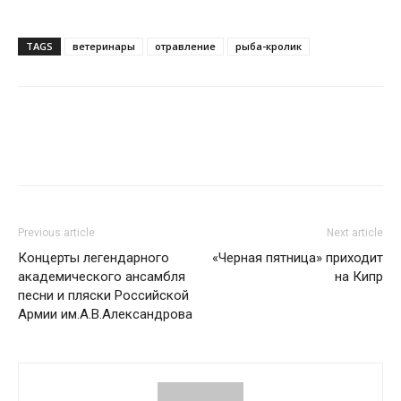
TAGS
ветеринары
отравление
рыба-кролик
Previous article
Next article
Концерты легендарного
«Черная пятница» приходит
академического ансамбля
на Кипр
песни и пляски Российской
Армии им.А.В.Александрова