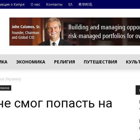
ация о Кипре
О нас
Контакты
ΕΛ
希华时讯
ИКА
ЭКОНОМИКА
РЕЛИГИЯ
ПУТЕШЕСТВИЯ
КУЛЬ
 на Украину
омика
е смог попасть на