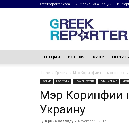
greekreporter.com
Информация о Греции
Информ
Греческие
новости
–
greekreporter.com
ГРЕЦИЯ
РОССИЯ
КИПР
ПОЛИТ
Home
Греция
Мэр Коринфии не смог попасть
Греция
Политика
Происшествия
Путешествия
Экон
Мэр Коринфии н
Украину
By
Афина Павлиду
-
November 6, 2017