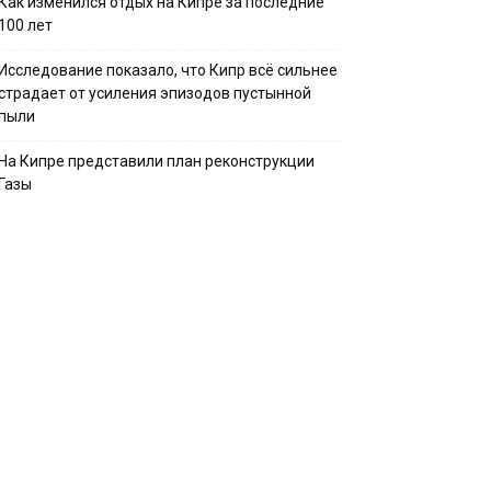
Как изменился отдых на Кипре за последние
100 лет
Исследование показало, что Кипр всё сильнее
страдает от усиления эпизодов пустынной
пыли
На Кипре представили план реконструкции
Газы