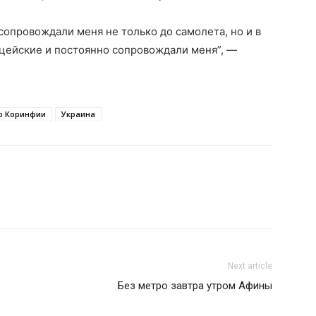
сопровождали меня не только до самолета, но и в
цейские и постоянно сопровождали меня”, —
р Коринфии
Украина
Next article
Без метро завтра утром Афины