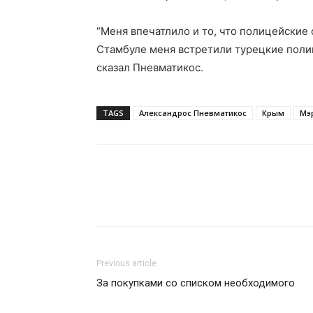
“Меня впечатлило и то, что полицейские 
Стамбуле меня встретили турецкие поли
сказал Пневматикос.
TAGS
Александрос Пневматикос
Крым
Мэ
Previous article
За покупками со списком необходимого