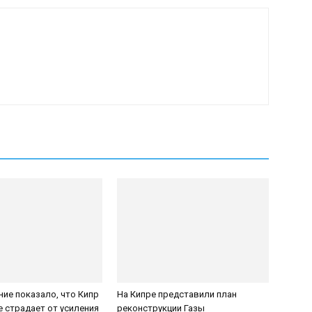
ие показало, что Кипр
На Кипре представили план
е страдает от усиления
реконструкции Газы