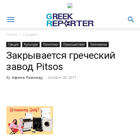
Home
Греция
Греция
Культура
Политика
Происшествия
Экономика
Закрывается греческий
завод Pitsos
By
Афина Павлиду
-
October 20, 2017