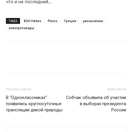
что и не последний…
TAGS
BSH Hellas
Pitsos
Греция
увольнение
электротовары
Previous article
Next article
В “Одноклассниках”
Собчак объявила об участии
появились круглосуточные
в выборах президента
трансляции дикой природы
России