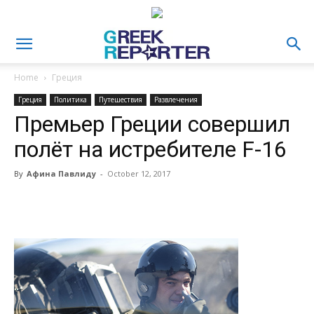
Home
Греция
Греция
Политика
Путешествия
Развлечения
Премьер Греции совершил
полёт на истребителе F-16
By
Афина Павлиду
-
October 12, 2017