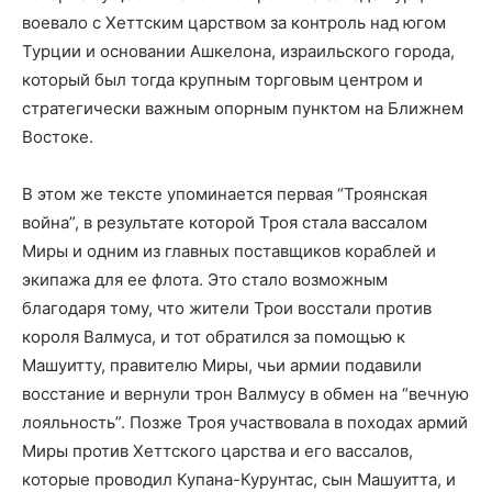
воевало с Хеттским царством за контроль над югом
Турции и основании Ашкелона, израильского города,
который был тогда крупным торговым центром и
стратегически важным опорным пунктом на Ближнем
Востоке.
В этом же тексте упоминается первая “Троянская
война”, в результате которой Троя стала вассалом
Миры и одним из главных поставщиков кораблей и
экипажа для ее флота. Это стало возможным
благодаря тому, что жители Трои восстали против
короля Валмуса, и тот обратился за помощью к
Машуитту, правителю Миры, чьи армии подавили
восстание и вернули трон Валмусу в обмен на “вечную
лояльность”. Позже Троя участвовала в походах армий
Миры против Хеттского царства и его вассалов,
которые проводил Купана-Курунтас, сын Машуитта, и