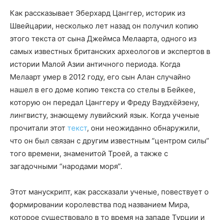
Как рассказывает Эберхард Цанггер, историк из
Швейцарии, несколько лет назад он получил копию
этого текста от сына Джеймса Мелаарта, одного из
самых известных британских археологов и экспертов в
истории Малой Азии античного периода. Когда
Мелаарт умер в 2012 году, его сын Алан случайно
нашел в его доме копию текста со стелы в Бейкее,
которую он передал Цанггеру и Фреду Ваудхёйзену,
лингвисту, знающему лувийский язык. Когда ученые
прочитали этот
текст
, они неожиданно обнаружили,
что он был связан с другим известным “центром силы”
того времени, знаменитой Троей, а также с
загадочными “народами моря”.
Этот манускрипт, как рассказали ученые, повествует о
формировании королевства под названием Мира,
которое существовало в то время на западе Турции и