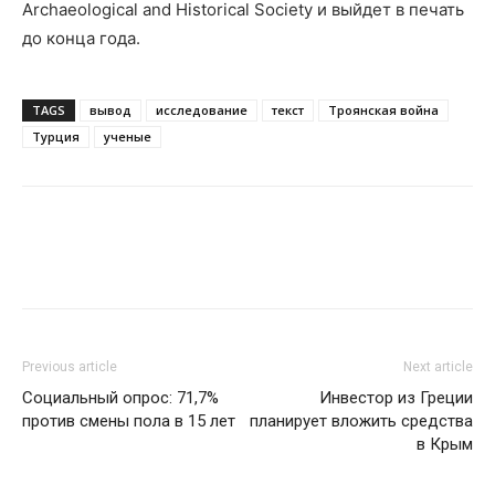
Archaeological and Historical Society и выйдет в печать
до конца года.
TAGS
вывод
исследование
текст
Троянская война
Турция
ученые
Previous article
Next article
Социальный опрос: 71,7%
Инвестор из Греции
против смены пола в 15 лет
планирует вложить средства
в Крым