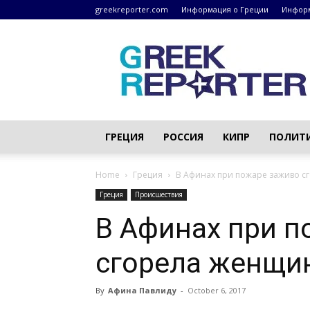
greekreporter.com
Информация о Греции
Информ
Греческие
новости
–
greekreporter.com
ГРЕЦИЯ
РОССИЯ
КИПР
ПОЛИТ
Home
Греция
В Афинах при пожаре заживо с
Греция
Происшествия
В Афинах при п
сгорела женщи
By
Афина Павлиду
-
October 6, 2017