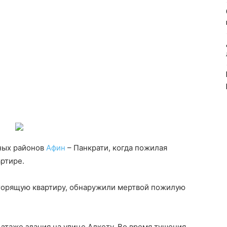
ьных районов
Афин
– Панкрати, когда пожилая
артире.
горящую квартиру, обнаружили мертвой пожилую
 этаже здания на улице Алкету. Во время тушения