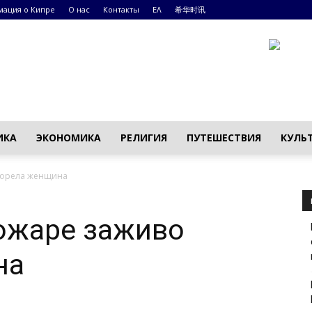
ация о Кипре
О нас
Контакты
ΕΛ
希华时讯
ИКА
ЭКОНОМИКА
РЕЛИГИЯ
ПУТЕШЕСТВИЯ
КУЛЬ
горела женщина
ожаре заживо
на