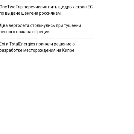
OneTwoTrip перечислил пять щедрых стран ЕС
по выдаче шенгена россиянам
Два вертолета столкнулись при тушении
лесного пожара в Греции
Eni и TotalEnergies приняли решение о
разработке месторождения на Кипре