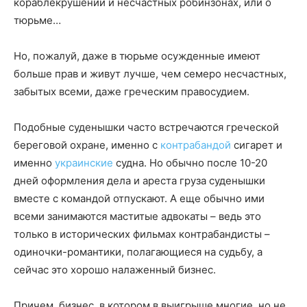
кораблекрушении и несчастных робинзонах, или о
тюрьме…
Но, пожалуй, даже в тюрьме осужденные имеют
больше прав и живут лучше, чем семеро несчастных,
забытых всеми, даже греческим правосудием.
Подобные суденышки часто встречаются греческой
береговой охране, именно с
контрабандой
сигарет и
именно
украинские
судна. Но обычно после 10-20
дней оформления дела и ареста груза суденышки
вместе с командой отпускают. А еще обычно ими
всеми занимаются маститые адвокаты – ведь это
только в исторических фильмах контрабандисты –
одиночки-романтики, полагающиеся на судьбу, а
сейчас это хорошо налаженный бизнес.
Причем, бизнес, в котором в выигрыше многие, но не