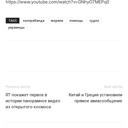
https://www.youtube.com/watch?v=GNhyO7MEPq0
TAGS
контрабанда
моряки
помощь
судно
украинцы
Previous article
Next article
RT покажет первое в
Китай и Греция установили
истории панорамное видео
прямое авиасообщение
из открытого космоса