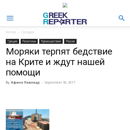
Home
Греция
Греция
Политика
Происшествия
Россия
Моряки терпят бедствие
на Крите и ждут нашей
помощи
By
Афина Павлиду
-
September 30, 2017