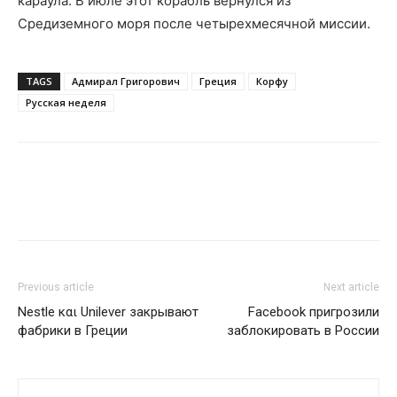
караула. В июле этот корабль вернулся из
Средиземного моря после четырехмесячной миссии.
TAGS
Адмирал Григорович
Греция
Корфу
Русская неделя
Previous article
Next article
Nestle και Unilever закрывают
Facebook пригрозили
фабрики в Греции
заблокировать в России