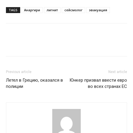
TAGS
Анаргири
лигнит
сейсмолог
эвакуация
Previous article
Next article
Летел в Грецию, оказался в
Юнкер призвал ввести евро
полиции
во всех странах ЕС