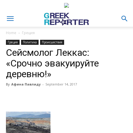
Home
Греция
Греция
Политика
Происшествия
Сейсмолог Леккас:
«Срочно эвакуируйте
деревню!»
By
Афина Павлиду
-
September 14, 2017