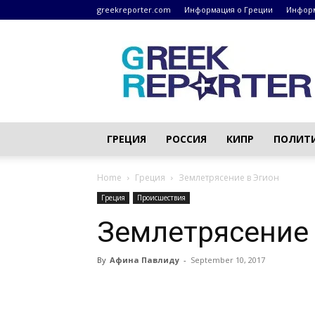
greekreporter.com
Информация о Греции
Информ
Греческие
новости
–
greekreporter.com
ГРЕЦИЯ
РОССИЯ
КИПР
ПОЛИТ
Home
Греция
Землетрясение в Эгион
Греция
Происшествия
Землетрясение 
By
Афина Павлиду
-
September 10, 2017