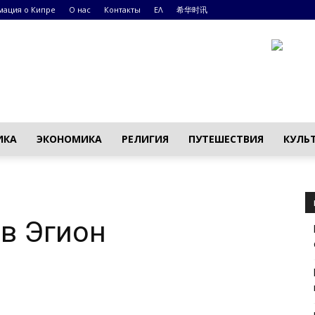
ация о Кипре
О нас
Контакты
ΕΛ
希华时讯
ИКА
ЭКОНОМИКА
РЕЛИГИЯ
ПУТЕШЕСТВИЯ
КУЛЬ
в Эгион