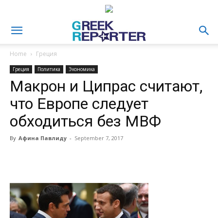
Home
Греция
Греция
Политика
Экономика
Макрон и Ципрас считают,
что Европе следует
обходиться без МВФ
By
Афина Павлиду
-
September 7, 2017