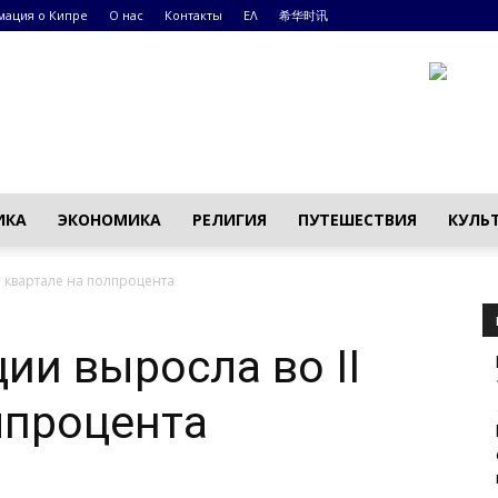
ация о Кипре
О нас
Контакты
ΕΛ
希华时讯
ИКА
ЭКОНОМИКА
РЕЛИГИЯ
ПУТЕШЕСТВИЯ
КУЛЬ
I квартале на полпроцента
ии выросла во II
лпроцента