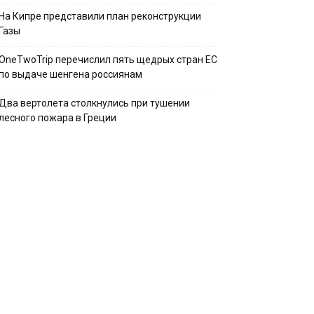
На Кипре представили план реконструкции
Газы
OneTwoTrip перечислил пять щедрых стран ЕС
по выдаче шенгена россиянам
Два вертолета столкнулись при тушении
лесного пожара в Греции