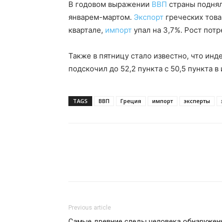
В годовом выражении
ВВП
страны поднял
январем-мартом.
Экспорт
греческих това
квартале,
импорт
упал на 3,7%. Рост потр
Также в пятницу стало известно, что инд
подскочил до 52,2 пункта с 50,5 пункта в
TAGS
ВВП
Греция
импорт
эксперты
Previous article
Самые древние следы человека обнаружен