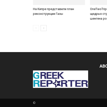
На Кипре представили план
OneTwoTrip
реконструкции Газы
щедрых стр
шенгена р
AB
©