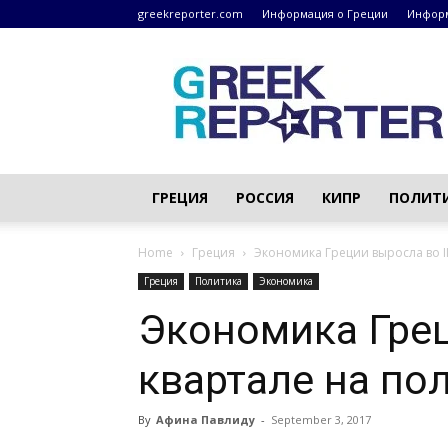
greekreporter.com
Информация о Греции
Информ
Греческие
новости
–
greekreporter.com
ГРЕЦИЯ
РОССИЯ
КИПР
ПОЛИТ
Home
Греция
Экономика Греции выросла во I
Греция
Политика
Экономика
Экономика Грец
квартале на по
By
Афина Павлиду
-
September 3, 2017