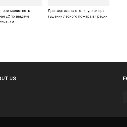
 перечислил пять
Два вертолета столкнулись при
ан ЕС по выдаче
тушении лесного пожара в Греции
оссиянам
OUT US
F