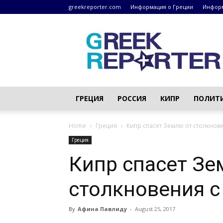
greekreporter.com
Информация о Греции
Информ
Греческие
новости
–
greekreporter.com
ГРЕЦИЯ
РОССИЯ
КИПР
ПОЛИТ
Home
Греция
Кипр спасет Землю от столкнов
Греция
Кипр спасет Зе
столкновения с
By
Афина Павлиду
-
August 25, 2017