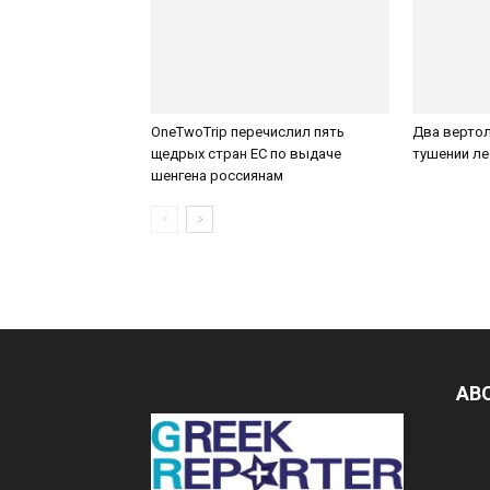
OneTwoTrip перечислил пять
Два вертол
щедрых стран ЕС по выдаче
тушении ле
шенгена россиянам
AB