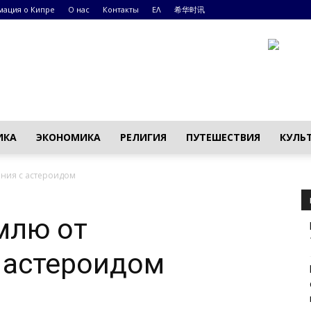
ация о Кипре
О нас
Контакты
ΕΛ
希华时讯
ИКА
ЭКОНОМИКА
РЕЛИГИЯ
ПУТЕШЕСТВИЯ
КУЛЬ
ения с астероидом
млю от
 астероидом