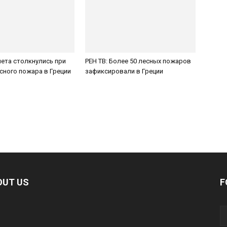
ета столкнулись при
РЕН ТВ: Более 50 лесных пожаров
сного пожара в Греции
зафиксировали в Греции
OUT US
F