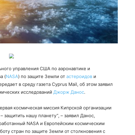
ьного управления США по аэронавтике и
а (
NASA
) по защите Земли от
астероидов
и
редает в среду газета Cyprus Mail, об этом заявил
смических исследований
Джорж Данос
.
первая космическая миссия Кипрской организации
 защитить нашу планету”, – заявил Данос,
зработанный NASA и Европейским космическим
боту стран по защите Земли от столкновения с