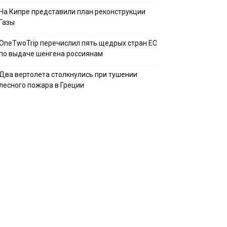
На Кипре представили план реконструкции
Газы
OneTwoTrip перечислил пять щедрых стран ЕС
по выдаче шенгена россиянам
Два вертолета столкнулись при тушении
лесного пожара в Греции