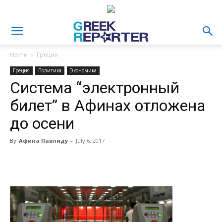
Home
Греция
Греция
Политика
Экономика
Система “электронный
билет” в Афинах отложена
до осени
By
Афина Павлиду
-
July 6, 2017