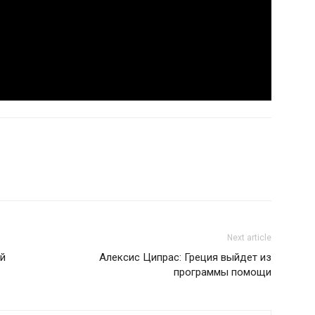
Next article
ий
Алексис Ципрас: Греция выйдет из
программы помощи