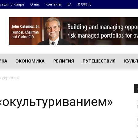
ация о Кипре
О нас
Контакты
ΕΛ
希华时讯
ИКА
ЭКОНОМИКА
РЕЛИГИЯ
ПУТЕШЕСТВИЯ
КУЛЬ
» деревень
«окультуриванием»