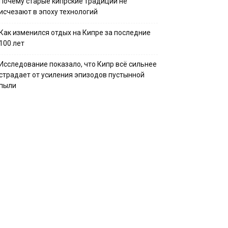
Почему старые кипрские традиции не
исчезают в эпоху технологий
Как изменился отдых на Кипре за последние
100 лет
Исследование показало, что Кипр всё сильнее
страдает от усиления эпизодов пустынной
пыли