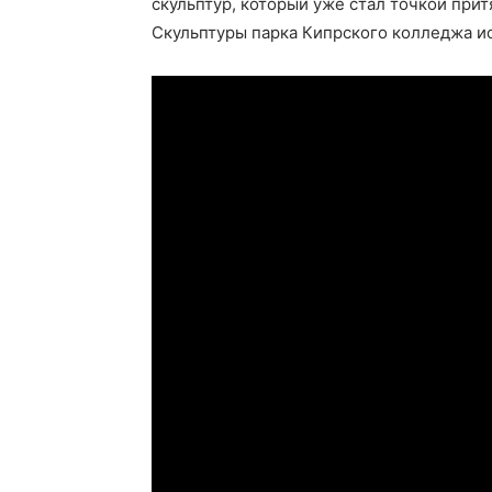
скульптур, который уже стал точкой прит
Скульптуры парка Кипрского колледжа ис