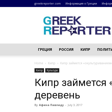
greekreporter.com
Информация о Греции
Информ
Греческие
новости
–
greekreporter.com
ГРЕЦИЯ
РОССИЯ
КИПР
ПОЛИТ
Home
Кипр
Кипр займется «окультуриванием
Кипр
Культура
Кипр займется 
деревень
By
Афина Павлиду
-
July 3, 2017